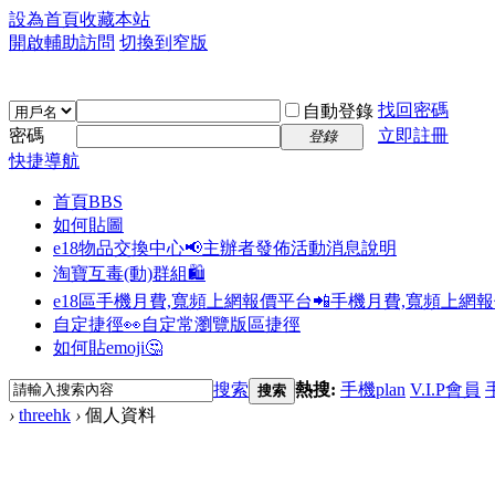
設為首頁
收藏本站
開啟輔助訪問
切換到窄版
找回密碼
自動登錄
密碼
立即註冊
登錄
快捷導航
首頁
BBS
如何貼圖
e18物品交換中心📢
主辦者發佈活動消息說明
淘寶互毒(動)群組🛍️
e18區手機月費,寬頻上網報價平台📲
手機月費,寬頻上網
自定捷徑👀
自定常瀏覽版區捷徑
如何貼emoji🤔
搜索
熱搜:
手機plan
V.I.P會員
搜索
›
threehk
›
個人資料