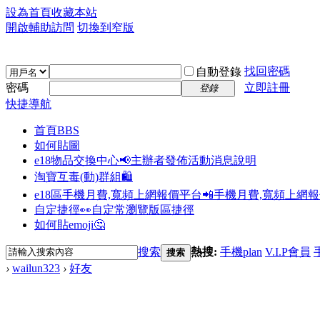
設為首頁
收藏本站
開啟輔助訪問
切換到窄版
找回密碼
自動登錄
密碼
立即註冊
登錄
快捷導航
首頁
BBS
如何貼圖
e18物品交換中心📢
主辦者發佈活動消息說明
淘寶互毒(動)群組🛍️
e18區手機月費,寬頻上網報價平台📲
手機月費,寬頻上網
自定捷徑👀
自定常瀏覽版區捷徑
如何貼emoji🤔
搜索
熱搜:
手機plan
V.I.P會員
搜索
›
wailun323
›
好友