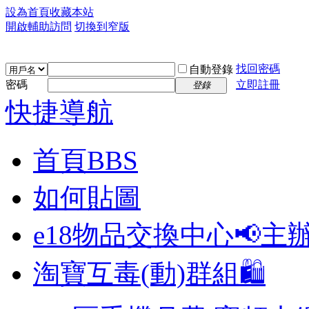
設為首頁
收藏本站
開啟輔助訪問
切換到窄版
找回密碼
自動登錄
密碼
立即註冊
登錄
快捷導航
首頁
BBS
如何貼圖
e18物品交換中心📢
主
淘寶互毒(動)群組🛍️