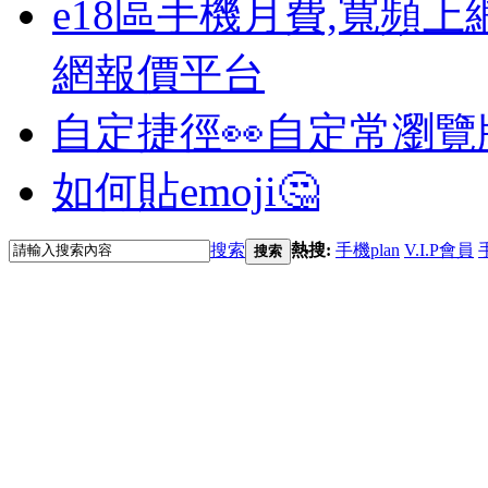
e18區手機月費,寬頻上
網報價平台
自定捷徑👀
自定常瀏覽
如何貼emoji🤔
搜索
熱搜:
手機plan
V.I.P會員
搜索