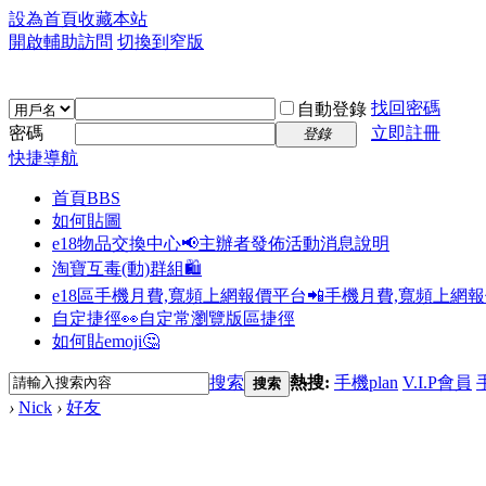
設為首頁
收藏本站
開啟輔助訪問
切換到窄版
找回密碼
自動登錄
密碼
立即註冊
登錄
快捷導航
首頁
BBS
如何貼圖
e18物品交換中心📢
主辦者發佈活動消息說明
淘寶互毒(動)群組🛍️
e18區手機月費,寬頻上網報價平台📲
手機月費,寬頻上網
自定捷徑👀
自定常瀏覽版區捷徑
如何貼emoji🤔
搜索
熱搜:
手機plan
V.I.P會員
搜索
›
Nick
›
好友