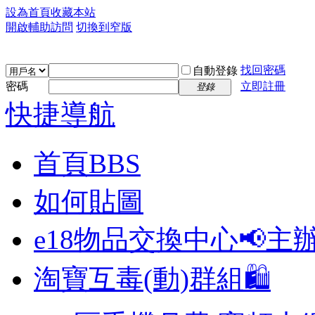
設為首頁
收藏本站
開啟輔助訪問
切換到窄版
找回密碼
自動登錄
密碼
立即註冊
登錄
快捷導航
首頁
BBS
如何貼圖
e18物品交換中心📢
主
淘寶互毒(動)群組🛍️