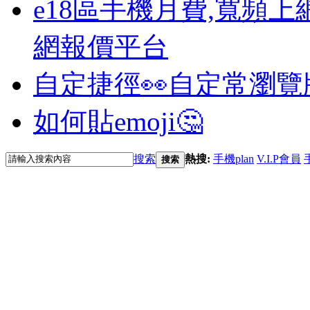
e18區手機月費,寬頻上
網報價平台
自定捷徑👀
自定常瀏覽
如何貼emoji🤔
搜索
熱搜:
手機plan
V.I.P會員
搜索