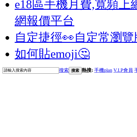
e18區手機月費,寬頻上
網報價平台
自定捷徑👀
自定常瀏覽
如何貼emoji🤔
搜索
熱搜:
手機plan
V.I.P會員
搜索