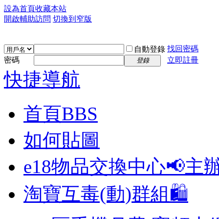
設為首頁
收藏本站
開啟輔助訪問
切換到窄版
找回密碼
自動登錄
密碼
立即註冊
登錄
快捷導航
首頁
BBS
如何貼圖
e18物品交換中心📢
主
淘寶互毒(動)群組🛍️