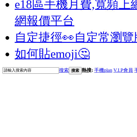
e18區手機月費,寬頻上
網報價平台
自定捷徑👀
自定常瀏覽
如何貼emoji🤔
搜索
熱搜:
手機plan
V.I.P會員
搜索