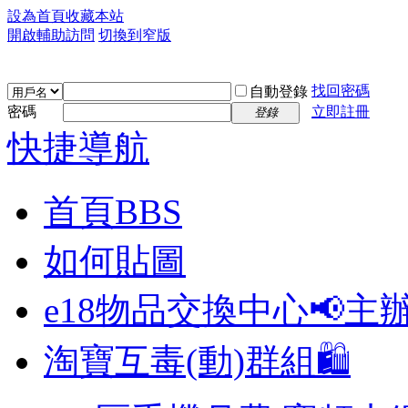
設為首頁
收藏本站
開啟輔助訪問
切換到窄版
找回密碼
自動登錄
密碼
立即註冊
登錄
快捷導航
首頁
BBS
如何貼圖
e18物品交換中心📢
主
淘寶互毒(動)群組🛍️