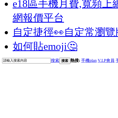
e18區手機月費,寬頻上
網報價平台
自定捷徑👀
自定常瀏覽
如何貼emoji🤔
搜索
熱搜:
手機plan
V.I.P會員
搜索