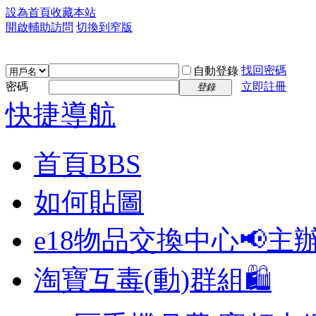
設為首頁
收藏本站
開啟輔助訪問
切換到窄版
找回密碼
自動登錄
密碼
立即註冊
登錄
快捷導航
首頁
BBS
如何貼圖
e18物品交換中心📢
主
淘寶互毒(動)群組🛍️