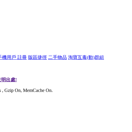
手機用戶 註冊
版區捷徑
二手物品
淘寶互毒(動)群組
明出處!
ies , Gzip On, MemCache On.