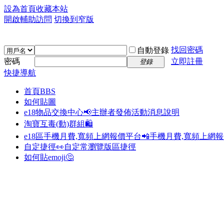
設為首頁
收藏本站
開啟輔助訪問
切換到窄版
找回密碼
自動登錄
密碼
立即註冊
登錄
快捷導航
首頁
BBS
如何貼圖
e18物品交換中心📢
主辦者發佈活動消息說明
淘寶互毒(動)群組🛍️
e18區手機月費,寬頻上網報價平台📲
手機月費,寬頻上網
自定捷徑👀
自定常瀏覽版區捷徑
如何貼emoji🤔