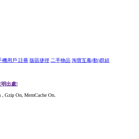
手機用戶 註冊
版區捷徑
二手物品
淘寶互毒(動)群組
明出處!
ies , Gzip On, MemCache On.