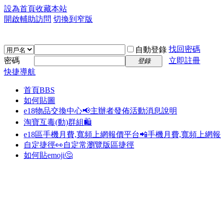
設為首頁
收藏本站
開啟輔助訪問
切換到窄版
找回密碼
自動登錄
密碼
立即註冊
登錄
快捷導航
首頁
BBS
如何貼圖
e18物品交換中心📢
主辦者發佈活動消息說明
淘寶互毒(動)群組🛍️
e18區手機月費,寬頻上網報價平台📲
手機月費,寬頻上網
自定捷徑👀
自定常瀏覽版區捷徑
如何貼emoji🤔