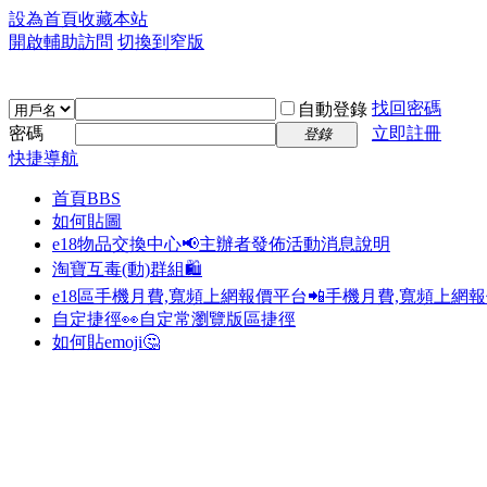
設為首頁
收藏本站
開啟輔助訪問
切換到窄版
找回密碼
自動登錄
密碼
立即註冊
登錄
快捷導航
首頁
BBS
如何貼圖
e18物品交換中心📢
主辦者發佈活動消息說明
淘寶互毒(動)群組🛍️
e18區手機月費,寬頻上網報價平台📲
手機月費,寬頻上網
自定捷徑👀
自定常瀏覽版區捷徑
如何貼emoji🤔