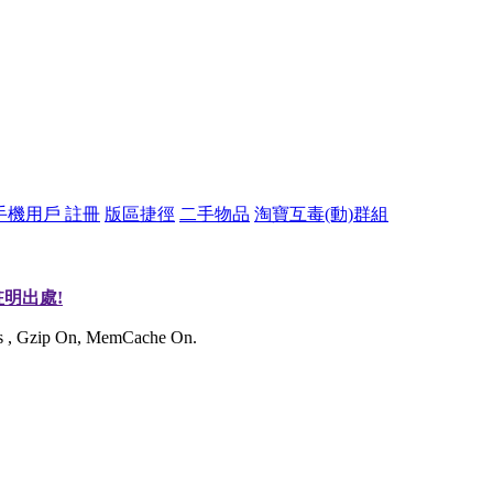
手機用戶 註冊
版區捷徑
二手物品
淘寶互毒(動)群組
明出處!
ies , Gzip On, MemCache On.