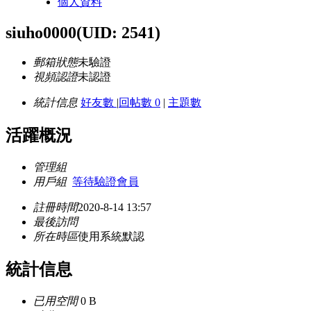
個人資料
siuho0000
(UID: 2541)
郵箱狀態
未驗證
視頻認證
未認證
統計信息
好友數
|
回帖數 0
|
主題數
活躍概況
管理組
用戶組
等待驗證會員
註冊時間
2020-8-14 13:57
最後訪問
所在時區
使用系統默認
統計信息
已用空間
0 B