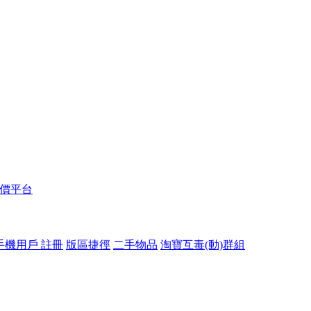
報價平台
手機用戶 註冊
版區捷徑
二手物品
淘寶互毒(動)群組