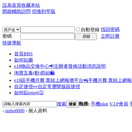
設為首頁
收藏本站
開啟輔助訪問
切換到窄版
找回密碼
自動登錄
密碼
立即註冊
登錄
快捷導航
首頁
BBS
如何貼圖
e18物品交換中心📢
主辦者發佈活動消息說明
淘寶互毒(動)群組🛍️
e18區手機月費,寬頻上網報價平台📲
手機月費,寬頻上網
自定捷徑👀
自定常瀏覽版區捷徑
如何貼emoji🤔
搜索
熱搜:
手機plan
V.I.P會員
搜索
›
siuho0000
›
個人資料