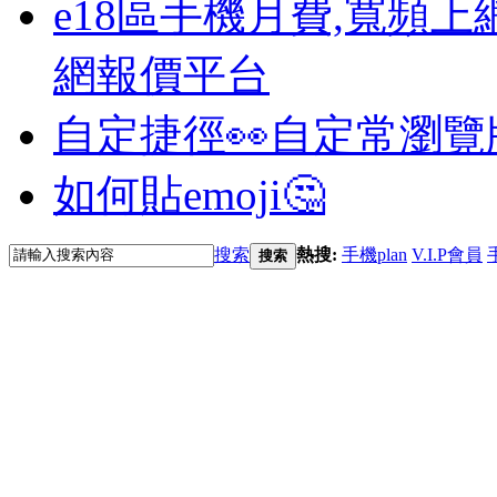
e18區手機月費,寬頻上
網報價平台
自定捷徑👀
自定常瀏覽
如何貼emoji🤔
搜索
熱搜:
手機plan
V.I.P會員
搜索