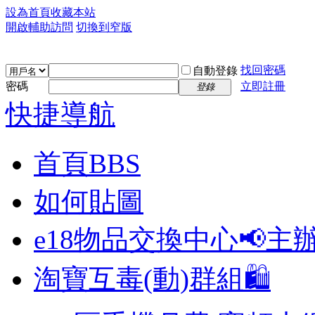
設為首頁
收藏本站
開啟輔助訪問
切換到窄版
找回密碼
自動登錄
密碼
立即註冊
登錄
快捷導航
首頁
BBS
如何貼圖
e18物品交換中心📢
主
淘寶互毒(動)群組🛍️