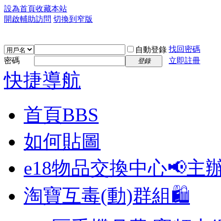
設為首頁
收藏本站
開啟輔助訪問
切換到窄版
找回密碼
自動登錄
密碼
立即註冊
登錄
快捷導航
首頁
BBS
如何貼圖
e18物品交換中心📢
主
淘寶互毒(動)群組🛍️