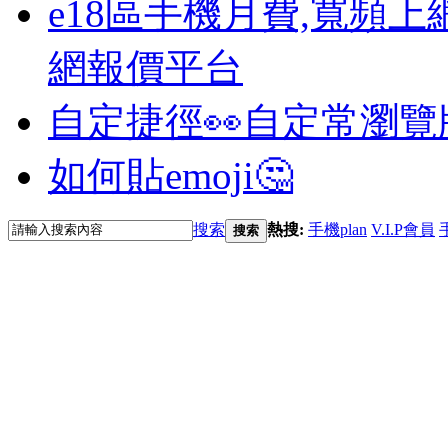
e18區手機月費,寬頻上
網報價平台
自定捷徑👀
自定常瀏覽
如何貼emoji🤔
搜索
熱搜:
手機plan
V.I.P會員
搜索