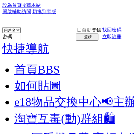
設為首頁
收藏本站
開啟輔助訪問
切換到窄版
找回密碼
自動登錄
密碼
立即註冊
登錄
快捷導航
首頁
BBS
如何貼圖
e18物品交換中心📢
主
淘寶互毒(動)群組🛍️