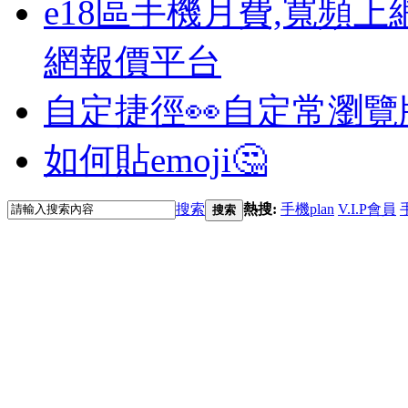
e18區手機月費,寬頻上
網報價平台
自定捷徑👀
自定常瀏覽
如何貼emoji🤔
搜索
熱搜:
手機plan
V.I.P會員
搜索