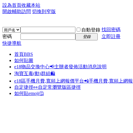
設為首頁
收藏本站
開啟輔助訪問
切換到窄版
找回密碼
自動登錄
密碼
立即註冊
登錄
快捷導航
首頁
BBS
如何貼圖
e18物品交換中心📢
主辦者發佈活動消息說明
淘寶互毒(動)群組🛍️
e18區手機月費,寬頻上網報價平台📲
手機月費,寬頻上網
自定捷徑👀
自定常瀏覽版區捷徑
如何貼emoji🤔