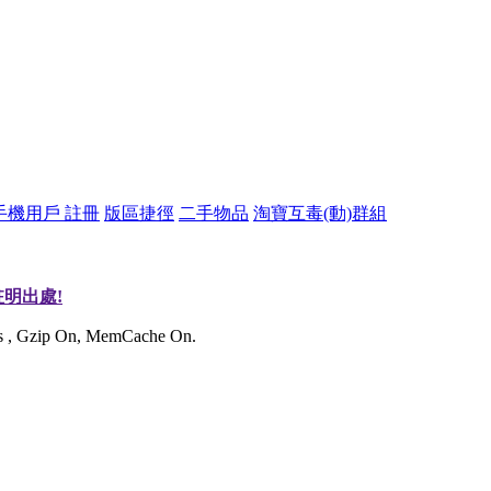
手機用戶 註冊
版區捷徑
二手物品
淘寶互毒(動)群組
明出處!
ies , Gzip On, MemCache On.