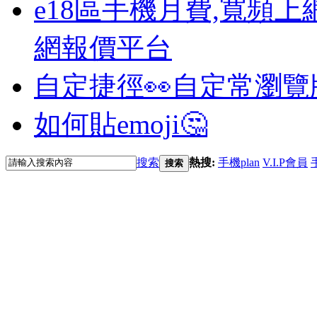
e18區手機月費,寬頻上
網報價平台
自定捷徑👀
自定常瀏覽
如何貼emoji🤔
搜索
熱搜:
手機plan
V.I.P會員
搜索