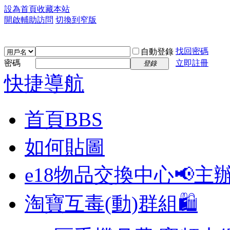
設為首頁
收藏本站
開啟輔助訪問
切換到窄版
找回密碼
自動登錄
密碼
立即註冊
登錄
快捷導航
首頁
BBS
如何貼圖
e18物品交換中心📢
主
淘寶互毒(動)群組🛍️