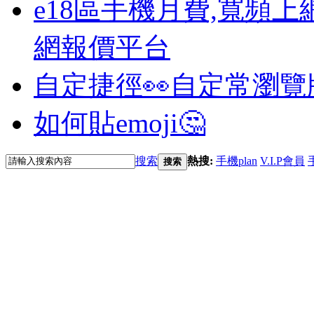
e18區手機月費,寬頻上
網報價平台
自定捷徑👀
自定常瀏覽
如何貼emoji🤔
搜索
熱搜:
手機plan
V.I.P會員
搜索