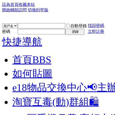
設為首頁
收藏本站
開啟輔助訪問
切換到窄版
找回密碼
自動登錄
密碼
立即註冊
登錄
快捷導航
首頁
BBS
如何貼圖
e18物品交換中心📢
主
淘寶互毒(動)群組🛍️