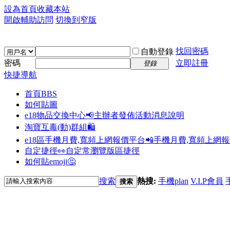
設為首頁
收藏本站
開啟輔助訪問
切換到窄版
找回密碼
自動登錄
密碼
立即註冊
登錄
快捷導航
首頁
BBS
如何貼圖
e18物品交換中心📢
主辦者發佈活動消息說明
淘寶互毒(動)群組🛍️
e18區手機月費,寬頻上網報價平台📲
手機月費,寬頻上網
自定捷徑👀
自定常瀏覽版區捷徑
如何貼emoji🤔
搜索
熱搜:
手機plan
V.I.P會員
搜索