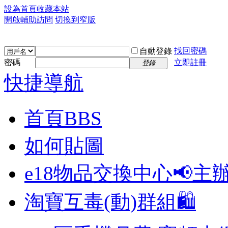
設為首頁
收藏本站
開啟輔助訪問
切換到窄版
找回密碼
自動登錄
密碼
立即註冊
登錄
快捷導航
首頁
BBS
如何貼圖
e18物品交換中心📢
主
淘寶互毒(動)群組🛍️