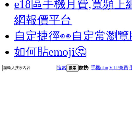
e18區手機月費,寬頻上
網報價平台
自定捷徑👀
自定常瀏覽
如何貼emoji🤔
搜索
熱搜:
手機plan
V.I.P會員
搜索