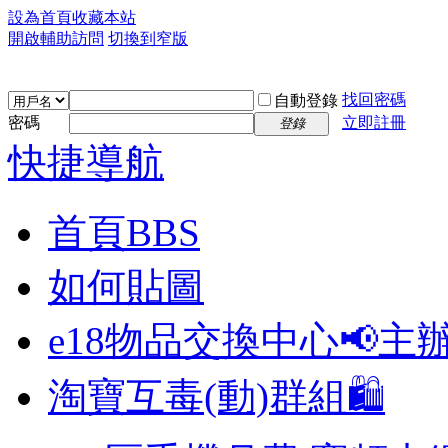
設為首頁
收藏本站
開啟輔助訪問
切換到窄版
找回密碼
自動登錄
密碼
立即註冊
登錄
快捷導航
首頁
BBS
如何貼圖
e18物品交換中心📢
主
淘寶互毒(動)群組🛍️