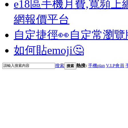
e18區手機月費,寬頻上
網報價平台
自定捷徑👀
自定常瀏覽
如何貼emoji🤔
搜索
熱搜:
手機plan
V.I.P會員
搜索