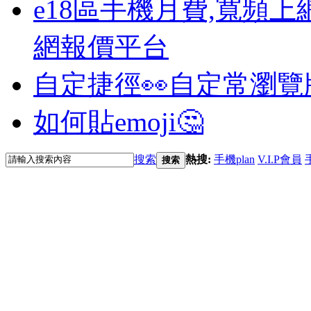
e18區手機月費,寬頻上
網報價平台
自定捷徑👀
自定常瀏覽
如何貼emoji🤔
搜索
熱搜:
手機plan
V.I.P會員
搜索