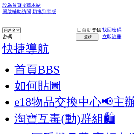
設為首頁
收藏本站
開啟輔助訪問
切換到窄版
找回密碼
自動登錄
密碼
立即註冊
登錄
快捷導航
首頁
BBS
如何貼圖
e18物品交換中心📢
主
淘寶互毒(動)群組🛍️