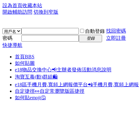
設為首頁
收藏本站
開啟輔助訪問
切換到窄版
找回密碼
自動登錄
密碼
立即註冊
登錄
快捷導航
首頁
BBS
如何貼圖
e18物品交換中心📢
主辦者發佈活動消息說明
淘寶互毒(動)群組🛍️
e18區手機月費,寬頻上網報價平台📲
手機月費,寬頻上網
自定捷徑👀
自定常瀏覽版區捷徑
如何貼emoji🤔