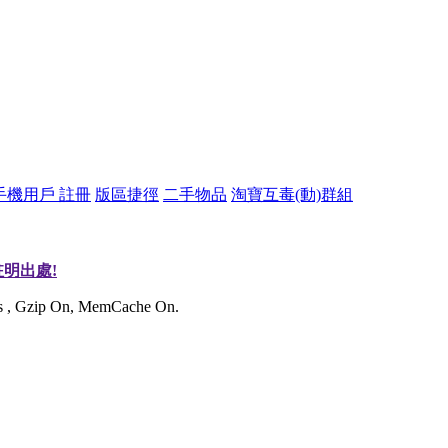
手機用戶 註冊
版區捷徑
二手物品
淘寶互毒(動)群組
明出處!
ies , Gzip On, MemCache On.