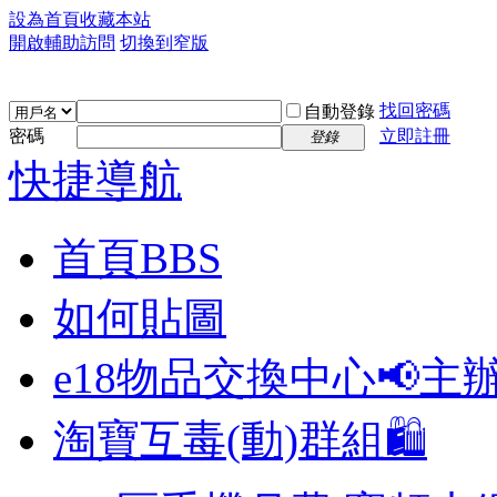
設為首頁
收藏本站
開啟輔助訪問
切換到窄版
找回密碼
自動登錄
密碼
立即註冊
登錄
快捷導航
首頁
BBS
如何貼圖
e18物品交換中心📢
主
淘寶互毒(動)群組🛍️