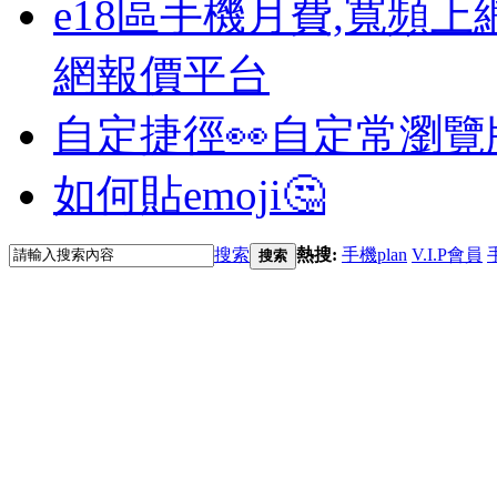
e18區手機月費,寬頻上
網報價平台
自定捷徑👀
自定常瀏覽
如何貼emoji🤔
搜索
熱搜:
手機plan
V.I.P會員
搜索