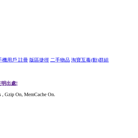
手機用戶 註冊
版區捷徑
二手物品
淘寶互毒(動)群組
明出處!
ies , Gzip On, MemCache On.