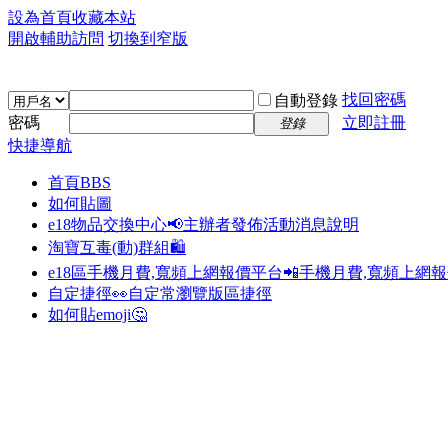
設為首頁
收藏本站
開啟輔助訪問
切換到窄版
找回密碼
自動登錄
密碼
立即註冊
登錄
快捷導航
首頁
BBS
如何貼圖
e18物品交換中心📢
主辦者發佈活動消息說明
淘寶互毒(動)群組🛍️
e18區手機月費,寬頻上網報價平台📲
手機月費,寬頻上網
自定捷徑👀
自定常瀏覽版區捷徑
如何貼emoji🤔