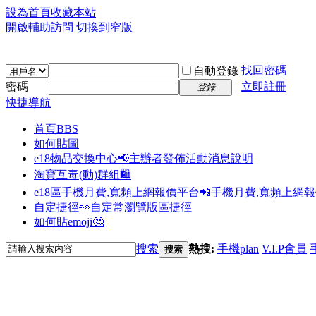
設為首頁
收藏本站
開啟輔助訪問
切換到窄版
找回密碼
自動登錄
密碼
立即註冊
登錄
快捷導航
首頁
BBS
如何貼圖
e18物品交換中心📢
主辦者發佈活動消息說明
淘寶互毒(動)群組🛍️
e18區手機月費,寬頻上網報價平台📲
手機月費,寬頻上網
自定捷徑👀
自定常瀏覽版區捷徑
如何貼emoji🤔
搜索
熱搜:
手機plan
V.I.P會員
搜索