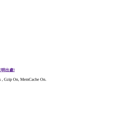
明出處!
ies , Gzip On, MemCache On.