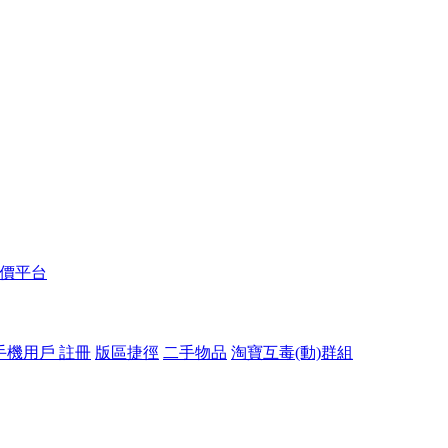
報價平台
手機用戶 註冊
版區捷徑
二手物品
淘寶互毒(動)群組