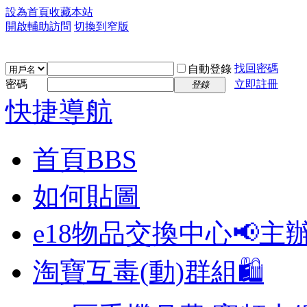
設為首頁
收藏本站
開啟輔助訪問
切換到窄版
找回密碼
自動登錄
密碼
立即註冊
登錄
快捷導航
首頁
BBS
如何貼圖
e18物品交換中心📢
主
淘寶互毒(動)群組🛍️