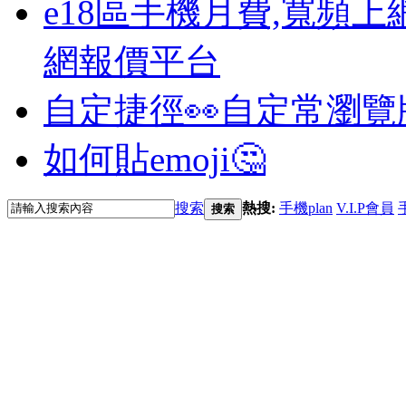
e18區手機月費,寬頻上
網報價平台
自定捷徑👀
自定常瀏覽
如何貼emoji🤔
搜索
熱搜:
手機plan
V.I.P會員
搜索