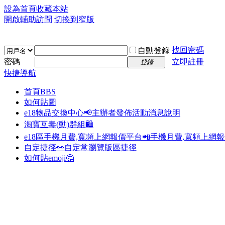
設為首頁
收藏本站
開啟輔助訪問
切換到窄版
找回密碼
自動登錄
密碼
立即註冊
登錄
快捷導航
首頁
BBS
如何貼圖
e18物品交換中心📢
主辦者發佈活動消息說明
淘寶互毒(動)群組🛍️
e18區手機月費,寬頻上網報價平台📲
手機月費,寬頻上網
自定捷徑👀
自定常瀏覽版區捷徑
如何貼emoji🤔