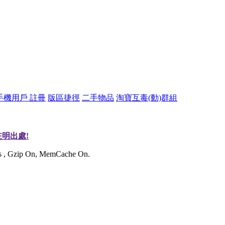
手機用戶 註冊
版區捷徑
二手物品
淘寶互毒(動)群組
明出處!
ies , Gzip On, MemCache On.