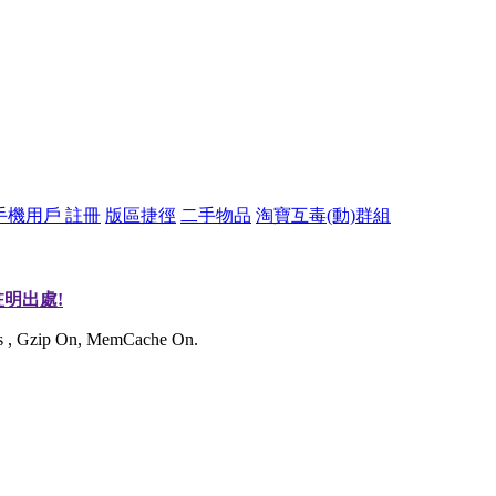
手機用戶 註冊
版區捷徑
二手物品
淘寶互毒(動)群組
明出處!
ies , Gzip On, MemCache On.