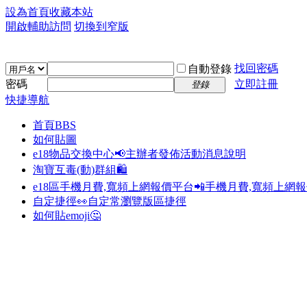
設為首頁
收藏本站
開啟輔助訪問
切換到窄版
找回密碼
自動登錄
密碼
立即註冊
登錄
快捷導航
首頁
BBS
如何貼圖
e18物品交換中心📢
主辦者發佈活動消息說明
淘寶互毒(動)群組🛍️
e18區手機月費,寬頻上網報價平台📲
手機月費,寬頻上網
自定捷徑👀
自定常瀏覽版區捷徑
如何貼emoji🤔