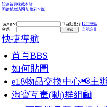
設為首頁
收藏本站
開啟輔助訪問
切換到窄版
找回密碼
自動登錄
密碼
立即註冊
登錄
快捷導航
首頁
BBS
如何貼圖
e18物品交換中心📢
主
淘寶互毒(動)群組🛍️