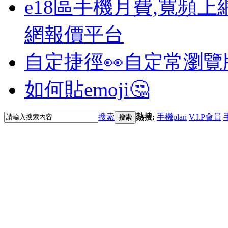
e18區手機月費,寬頻上
網報價平台
自定捷徑👀
自定常瀏覽
如何貼emoji🤔
搜索
熱搜:
手機plan
V.I.P會員
搜索