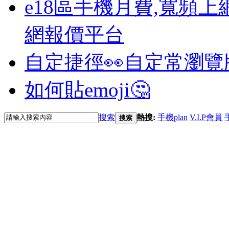
e18區手機月費,寬頻上
網報價平台
自定捷徑👀
自定常瀏覽
如何貼emoji🤔
搜索
熱搜:
手機plan
V.I.P會員
搜索