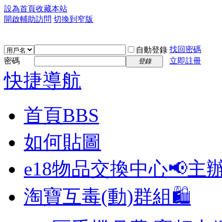
設為首頁
收藏本站
開啟輔助訪問
切換到窄版
找回密碼
自動登錄
密碼
立即註冊
登錄
快捷導航
首頁
BBS
如何貼圖
e18物品交換中心📢
主
淘寶互毒(動)群組🛍️