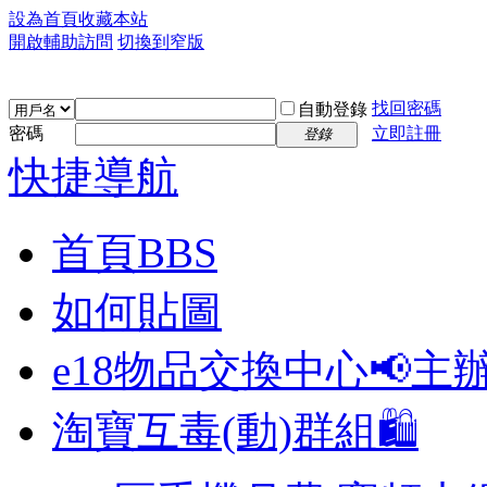
設為首頁
收藏本站
開啟輔助訪問
切換到窄版
找回密碼
自動登錄
密碼
立即註冊
登錄
快捷導航
首頁
BBS
如何貼圖
e18物品交換中心📢
主
淘寶互毒(動)群組🛍️