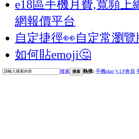
e18區手機月費,寬頻上
網報價平台
自定捷徑👀
自定常瀏覽
如何貼emoji🤔
搜索
熱搜:
手機plan
V.I.P會員
搜索