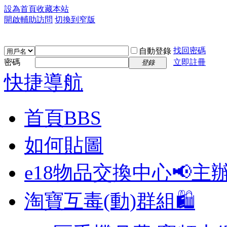
設為首頁
收藏本站
開啟輔助訪問
切換到窄版
找回密碼
自動登錄
密碼
立即註冊
登錄
快捷導航
首頁
BBS
如何貼圖
e18物品交換中心📢
主
淘寶互毒(動)群組🛍️