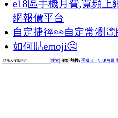
e18區手機月費,寬頻上
網報價平台
自定捷徑👀
自定常瀏覽
如何貼emoji🤔
搜索
熱搜:
手機plan
V.I.P會員
搜索