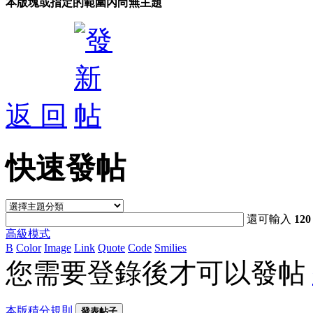
本版塊或指定的範圍內尚無主題
返 回
快速發帖
還可輸入
120
高級模式
B
Color
Image
Link
Quote
Code
Smilies
您需要登錄後才可以發帖
本版積分規則
發表帖子