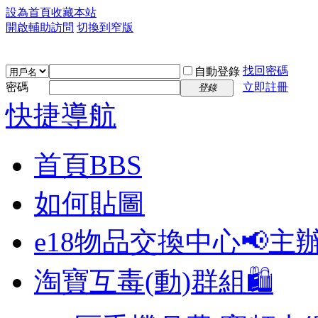
設為首頁
收藏本站
開啟輔助訪問
切換到窄版
找回密碼
自動登錄
密碼
立即註冊
登錄
快捷導航
首頁
BBS
如何貼圖
e18物品交換中心📢
主
淘寶互毒(動)群組🛍️