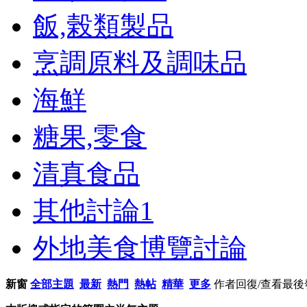
飯,榖類製品
烹調原料及調味品
海鮮
糖果,零食
清真食品
其他討論
1
外地美食博覽討論
新窗
全部主題
最新
熱門
熱帖
精華
更多
作者
回復/查看
最後