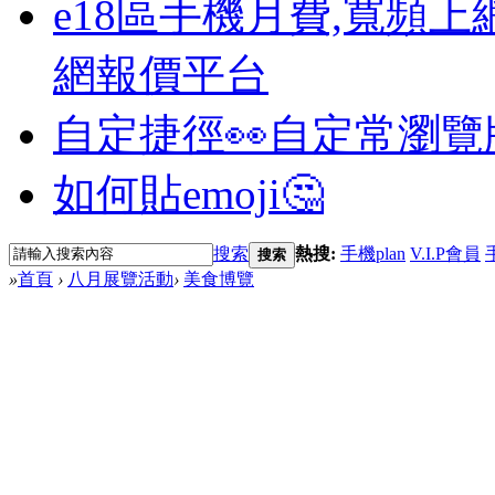
e18區手機月費,寬頻上
網報價平台
自定捷徑👀
自定常瀏覽
如何貼emoji🤔
搜索
熱搜:
手機plan
V.I.P會員
搜索
»
首頁
›
八月展覽活動
›
美食博覽