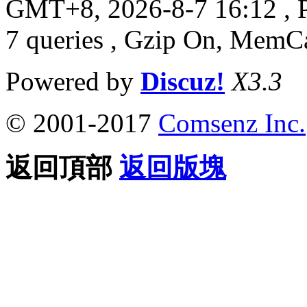
GMT+8, 2026-8-7 16:12
, 
7 queries , Gzip On, MemC
Powered by
Discuz!
X3.3
© 2001-2017
Comsenz Inc.
返回頂部
返回版塊