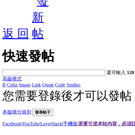
返 回
快速發帖
還可輸入
120
高級模式
B
Color
Image
Link
Quote
Code
Smilies
您需要登錄後才可以發帖
本版積分規則
發表帖子
Facebook
|
YouTube
|
LayerStack
|
手機版
|
若要引述本站內容，必須註