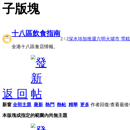
子版塊
十八區飲食指南
2
/ 2
深水埗加推週六明火墟市 雪糕小 
全港十八區食店情報。
返 回
新窗
全部主題
最新
熱門
熱帖
精華
更多
作者
回復/查看
最後
本版塊或指定的範圍內尚無主題