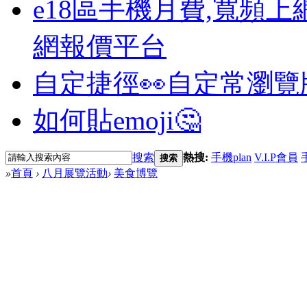
e18區手機月費,寬頻上
網報價平台
自定捷徑👀
自定常瀏覽
如何貼emoji🤔
搜索
熱搜:
手機plan
V.I.P會員
搜索
»
首頁
›
八月展覽活動
›
美食博覽