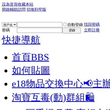
設為首頁
收藏本站
開啟輔助訪問
切換到窄版
找回密碼
自動登錄
密碼
立即註冊
登錄
快捷導航
首頁
BBS
如何貼圖
e18物品交換中心📢
主
淘寶互毒(動)群組🛍️