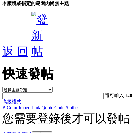
本版塊或指定的範圍內尚無主題
返 回
快速發帖
還可輸入
120
高級模式
B
Color
Image
Link
Quote
Code
Smilies
您需要登錄後才可以發帖