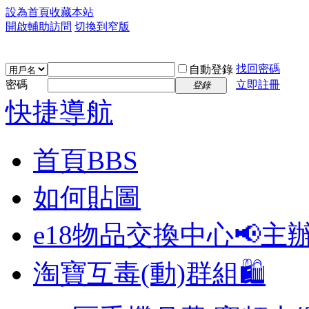
設為首頁
收藏本站
開啟輔助訪問
切換到窄版
找回密碼
自動登錄
密碼
立即註冊
登錄
快捷導航
首頁
BBS
如何貼圖
e18物品交換中心📢
主
淘寶互毒(動)群組🛍️