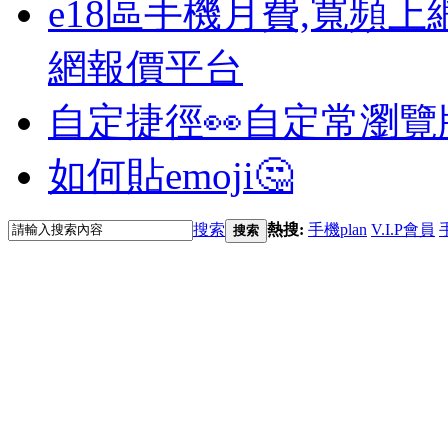
e18區手機月費,寬頻上
網報價平台
自定捷徑👀
自定常瀏覽
如何貼emoji🤔
搜索
熱搜:
手機plan
V.I.P會員
搜索