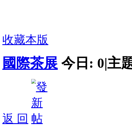
收藏本版
國際茶展
今日:
0
|
主題
返 回