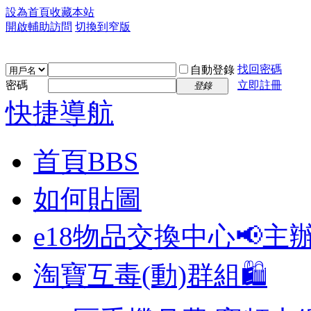
設為首頁
收藏本站
開啟輔助訪問
切換到窄版
找回密碼
自動登錄
密碼
立即註冊
登錄
快捷導航
首頁
BBS
如何貼圖
e18物品交換中心📢
主
淘寶互毒(動)群組🛍️