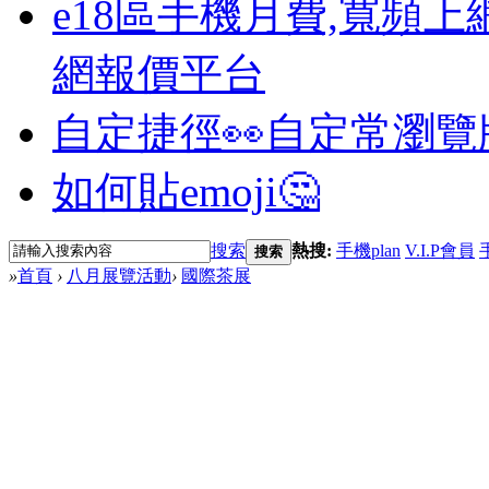
e18區手機月費,寬頻上
網報價平台
自定捷徑👀
自定常瀏覽
如何貼emoji🤔
搜索
熱搜:
手機plan
V.I.P會員
搜索
»
首頁
›
八月展覽活動
›
國際茶展