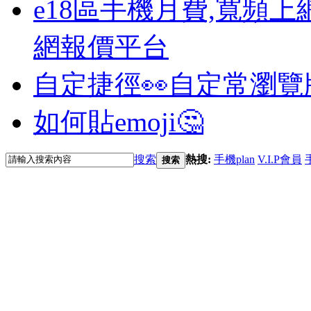
e18區手機月費,寬頻上
網報價平台
自定捷徑👀
自定常瀏覽
如何貼emoji🤔
搜索
熱搜:
手機plan
V.I.P會員
搜索