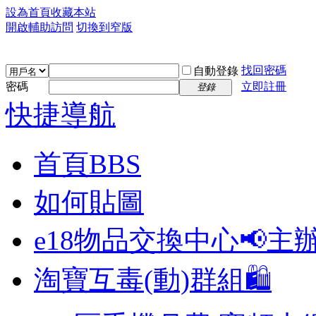
設為首頁
收藏本站
開啟輔助訪問
切換到窄版
找回密碼
自動登錄
密碼
立即註冊
登錄
快捷導航
首頁
BBS
如何貼圖
e18物品交換中心📢
主
淘寶互毒(動)群組🛍️