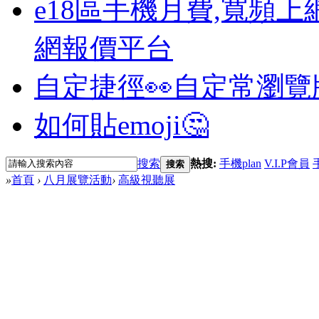
e18區手機月費,寬頻上
網報價平台
自定捷徑👀
自定常瀏覽
如何貼emoji🤔
搜索
熱搜:
手機plan
V.I.P會員
搜索
»
首頁
›
八月展覽活動
›
高級視聽展