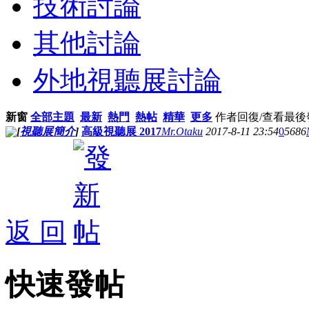
技術討論
其他討論
外地視聽展討論
新窗
全部主題
最新
熱門
熱帖
精華
更多
作者
回復/查看
最後
[
視聽展簡介
]
高級視聽展 2017
Mr.Otaku
2017-8-11 23:54
0
5686
返 回
快速發帖