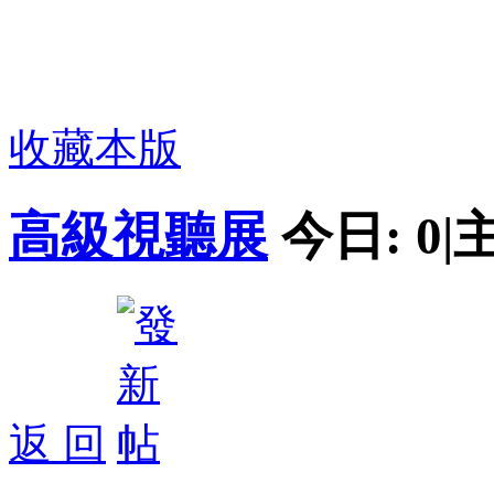
收藏本版
高級視聽展
今日:
0
|
返 回