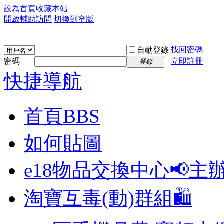
設為首頁
收藏本站
開啟輔助訪問
切換到窄版
找回密碼
自動登錄
密碼
立即註冊
登錄
快捷導航
首頁
BBS
如何貼圖
e18物品交換中心📢
主
淘寶互毒(動)群組🛍️