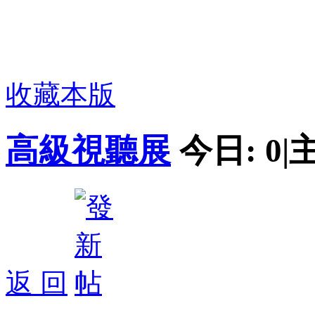
收藏本版
高級視聽展
今日:
0
|
返 回