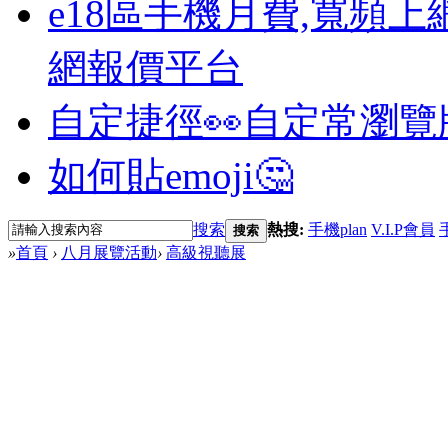
e18區手機月費,寬頻上
網報價平台
自定捷徑👀
自定常瀏覽
如何貼emoji🤔
搜索
熱搜:
手機plan
V.I.P會員
搜索
»
首頁
›
八月展覽活動
›
高級視聽展