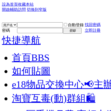
設為首頁
收藏本站
開啟輔助訪問
切換到窄版
找回密碼
自動登錄
密碼
立即註冊
登錄
快捷導航
首頁
BBS
如何貼圖
e18物品交換中心📢
主
淘寶互毒(動)群組🛍️