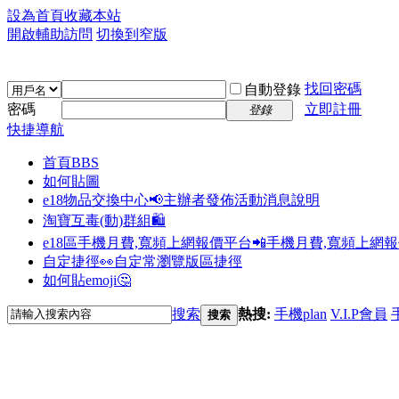
設為首頁
收藏本站
開啟輔助訪問
切換到窄版
找回密碼
自動登錄
密碼
立即註冊
登錄
快捷導航
首頁
BBS
如何貼圖
e18物品交換中心📢
主辦者發佈活動消息說明
淘寶互毒(動)群組🛍️
e18區手機月費,寬頻上網報價平台📲
手機月費,寬頻上網
自定捷徑👀
自定常瀏覽版區捷徑
如何貼emoji🤔
搜索
熱搜:
手機plan
V.I.P會員
搜索