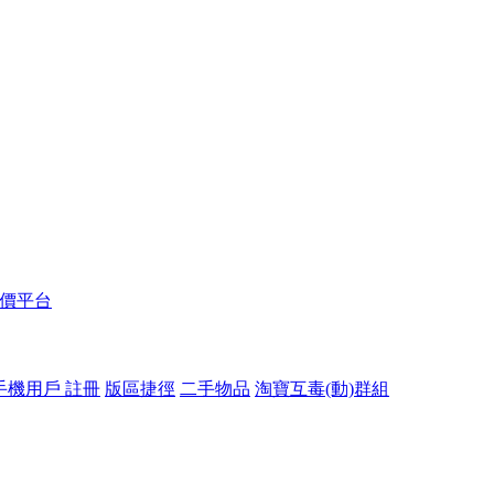
報價平台
手機用戶 註冊
版區捷徑
二手物品
淘寶互毒(動)群組