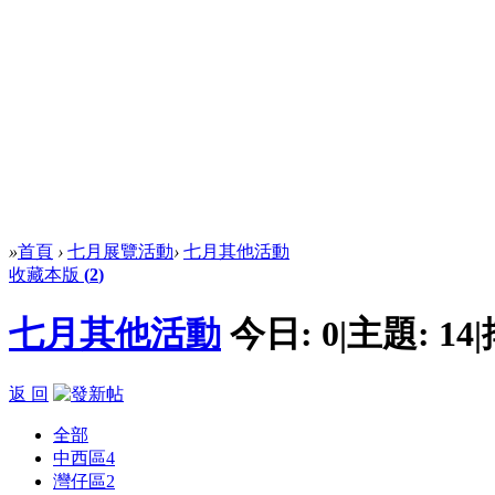
»
首頁
›
七月展覽活動
›
七月其他活動
收藏本版
(
2
)
七月其他活動
今日:
0
|
主題:
14
|
返 回
全部
中西區
4
灣仔區
2