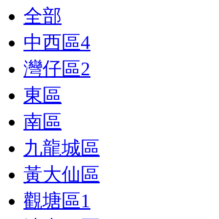
全部
中西區
4
灣仔區
2
東區
南區
九龍城區
黃大仙區
觀塘區
1