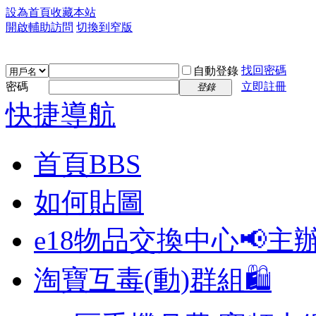
設為首頁
收藏本站
開啟輔助訪問
切換到窄版
找回密碼
自動登錄
密碼
立即註冊
登錄
快捷導航
首頁
BBS
如何貼圖
e18物品交換中心📢
主
淘寶互毒(動)群組🛍️