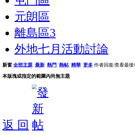
屯門區
元朗區
離島區
3
外地七月活動討論
新窗
全部主題
最新
熱門
熱帖
精華
更多
作者
回復/查看
最後
本版塊或指定的範圍內尚無主題
返 回