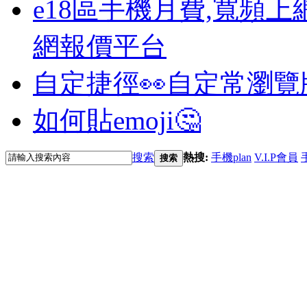
e18區手機月費,寬頻上
網報價平台
自定捷徑👀
自定常瀏覽
如何貼emoji🤔
搜索
熱搜:
手機plan
V.I.P會員
搜索