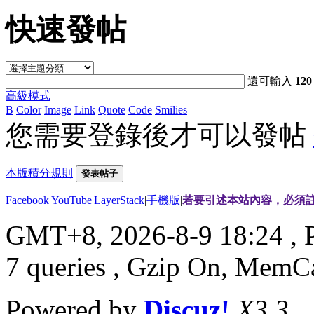
快速發帖
還可輸入
120
高級模式
B
Color
Image
Link
Quote
Code
Smilies
您需要登錄後才可以發帖
本版積分規則
發表帖子
Facebook
|
YouTube
|
LayerStack
|
手機版
|
若要引述本站內容，必須註
GMT+8, 2026-8-9 18:24
, 
7 queries , Gzip On, MemC
Powered by
Discuz!
X3.3