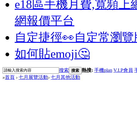
e18區手機月費,寬頻上
網報價平台
自定捷徑👀
自定常瀏覽
如何貼emoji🤔
搜索
熱搜:
手機plan
V.I.P會員
搜索
»
首頁
›
七月展覽活動
›
七月其他活動