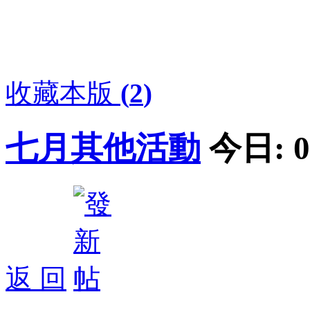
收藏本版
(
2
)
七月其他活動
今日:
0
返 回