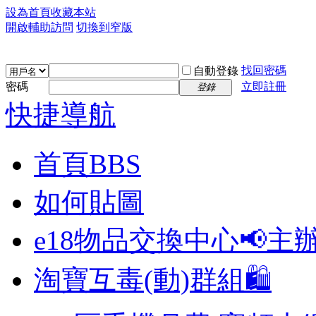
設為首頁
收藏本站
開啟輔助訪問
切換到窄版
找回密碼
自動登錄
密碼
立即註冊
登錄
快捷導航
首頁
BBS
如何貼圖
e18物品交換中心📢
主
淘寶互毒(動)群組🛍️