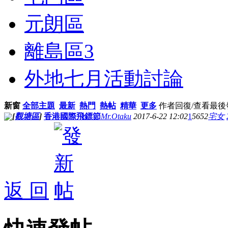
元朗區
離島區
3
外地七月活動討論
新窗
全部主題
最新
熱門
熱帖
精華
更多
作者
回復/查看
最後
[
觀塘區
]
香港國際飛鏢節
Mr.Otaku
2017-6-22 12:02
1
5652
宅女
返 回