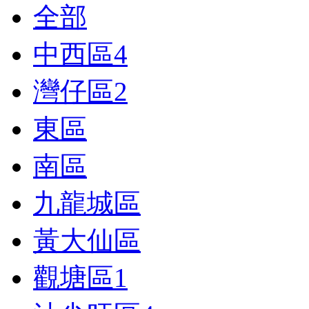
全部
中西區
4
灣仔區
2
東區
南區
九龍城區
黃大仙區
觀塘區
1