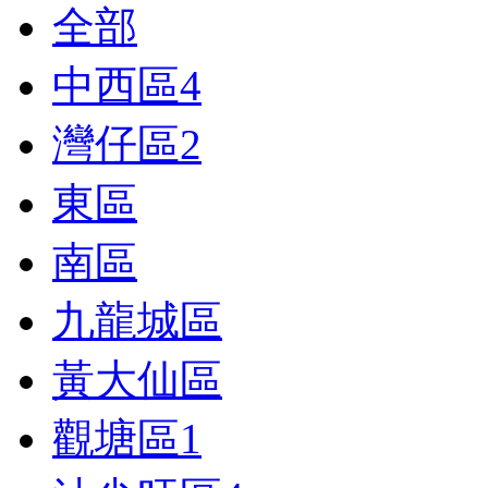
全部
中西區
4
灣仔區
2
東區
南區
九龍城區
黃大仙區
觀塘區
1