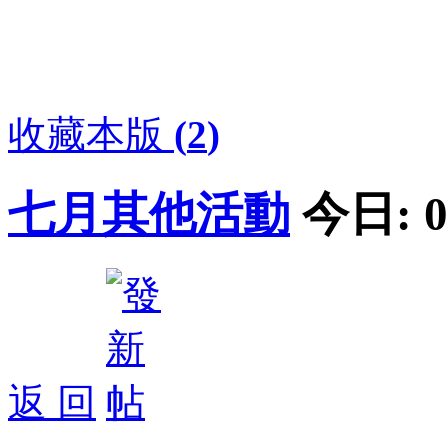
收藏本版
(
2
)
七月其他活動
今日:
0
返 回