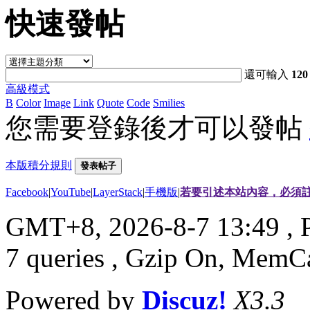
快速發帖
還可輸入
120
高級模式
B
Color
Image
Link
Quote
Code
Smilies
您需要登錄後才可以發帖
本版積分規則
發表帖子
Facebook
|
YouTube
|
LayerStack
|
手機版
|
若要引述本站內容，必須註
GMT+8, 2026-8-7 13:49
, 
7 queries , Gzip On, MemC
Powered by
Discuz!
X3.3