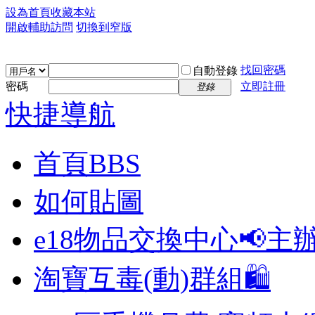
設為首頁
收藏本站
開啟輔助訪問
切換到窄版
找回密碼
自動登錄
密碼
立即註冊
登錄
快捷導航
首頁
BBS
如何貼圖
e18物品交換中心📢
主
淘寶互毒(動)群組🛍️