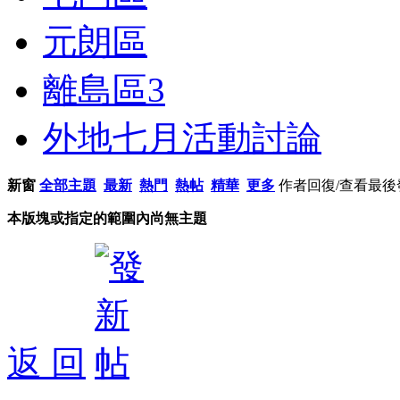
元朗區
離島區
3
外地七月活動討論
新窗
全部主題
最新
熱門
熱帖
精華
更多
作者
回復/查看
最後
本版塊或指定的範圍內尚無主題
返 回