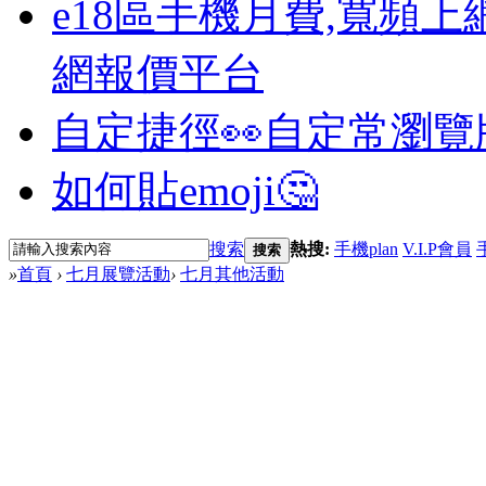
e18區手機月費,寬頻上
網報價平台
自定捷徑👀
自定常瀏覽
如何貼emoji🤔
搜索
熱搜:
手機plan
V.I.P會員
搜索
»
首頁
›
七月展覽活動
›
七月其他活動