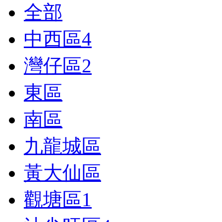
全部
中西區
4
灣仔區
2
東區
南區
九龍城區
黃大仙區
觀塘區
1