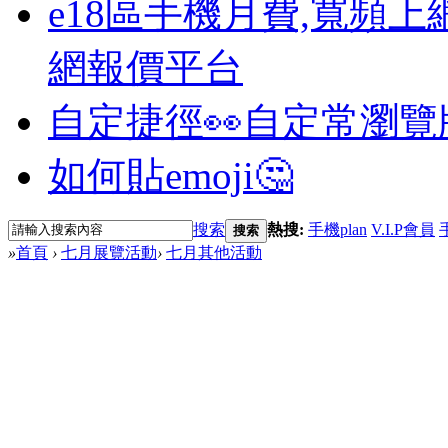
e18區手機月費,寬頻上
網報價平台
自定捷徑👀
自定常瀏覽
如何貼emoji🤔
搜索
熱搜:
手機plan
V.I.P會員
搜索
»
首頁
›
七月展覽活動
›
七月其他活動