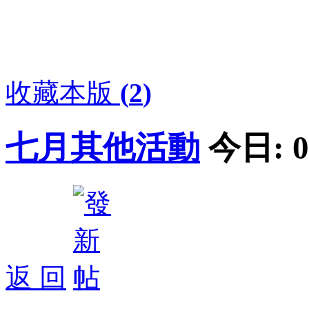
收藏本版
(
2
)
七月其他活動
今日:
0
返 回