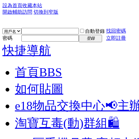
設為首頁
收藏本站
開啟輔助訪問
切換到窄版
找回密碼
自動登錄
密碼
立即註冊
登錄
快捷導航
首頁
BBS
如何貼圖
e18物品交換中心📢
主
淘寶互毒(動)群組🛍️