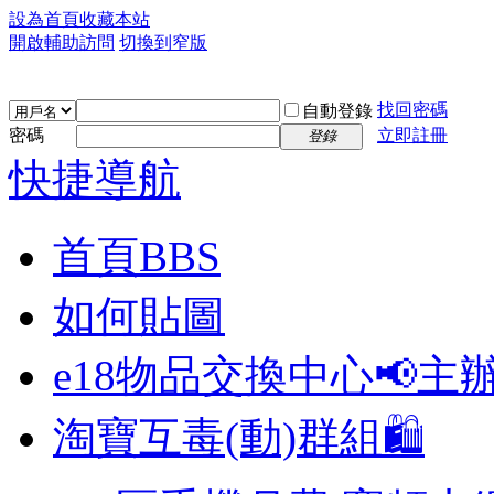
設為首頁
收藏本站
開啟輔助訪問
切換到窄版
找回密碼
自動登錄
密碼
立即註冊
登錄
快捷導航
首頁
BBS
如何貼圖
e18物品交換中心📢
主
淘寶互毒(動)群組🛍️