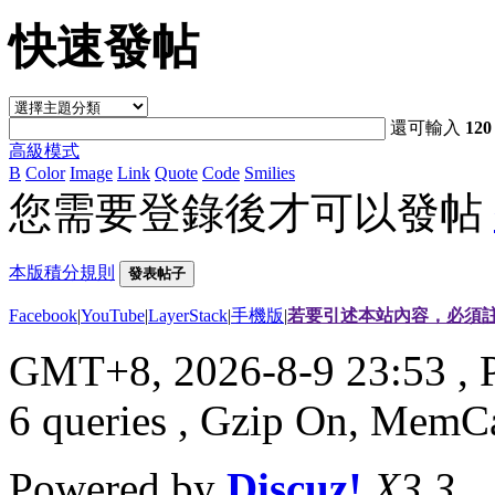
快速發帖
還可輸入
120
高級模式
B
Color
Image
Link
Quote
Code
Smilies
您需要登錄後才可以發帖
本版積分規則
發表帖子
Facebook
|
YouTube
|
LayerStack
|
手機版
|
若要引述本站內容，必須註
GMT+8, 2026-8-9 23:53
, 
6 queries , Gzip On, MemC
Powered by
Discuz!
X3.3