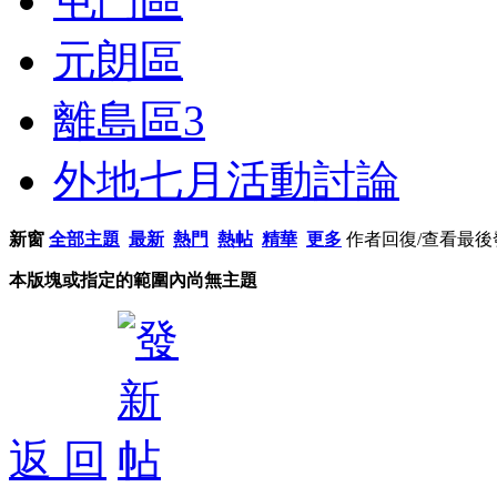
屯門區
元朗區
離島區
3
外地七月活動討論
新窗
全部主題
最新
熱門
熱帖
精華
更多
作者
回復/查看
最後
本版塊或指定的範圍內尚無主題
返 回