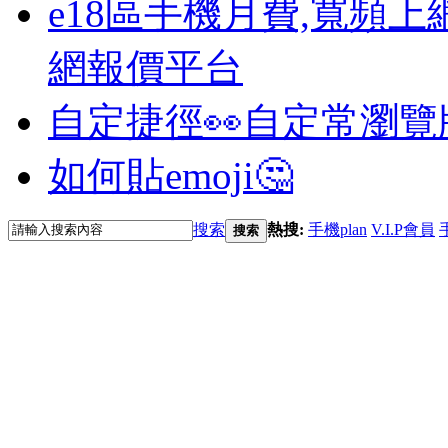
e18區手機月費,寬頻上
網報價平台
自定捷徑👀
自定常瀏覽
如何貼emoji🤔
搜索
熱搜:
手機plan
V.I.P會員
搜索