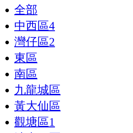
全部
中西區
4
灣仔區
2
東區
南區
九龍城區
黃大仙區
觀塘區
1