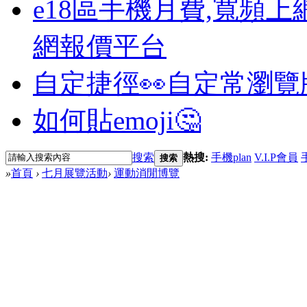
e18區手機月費,寬頻上
網報價平台
自定捷徑👀
自定常瀏覽
如何貼emoji🤔
搜索
熱搜:
手機plan
V.I.P會員
搜索
»
首頁
›
七月展覽活動
›
運動消閒博覽