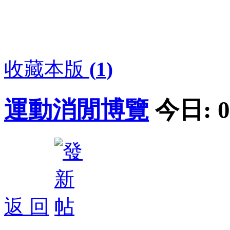
收藏本版
(
1
)
運動消閒博覽
今日:
0
返 回