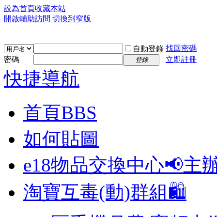
設為首頁
收藏本站
開啟輔助訪問
切換到窄版
找回密碼
自動登錄
密碼
立即註冊
登錄
快捷導航
首頁
BBS
如何貼圖
e18物品交換中心📢
主
淘寶互毒(動)群組🛍️