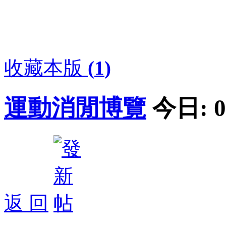
收藏本版
(
1
)
運動消閒博覽
今日:
0
返 回