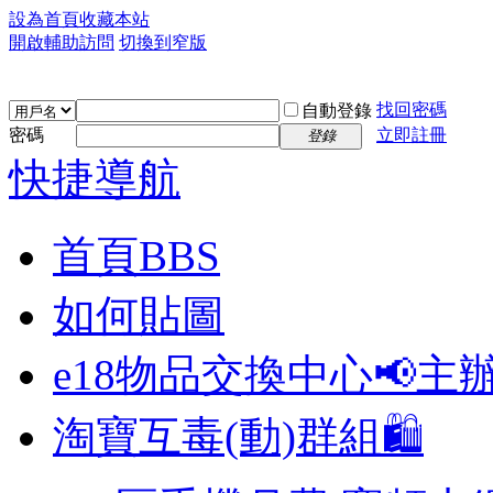
設為首頁
收藏本站
開啟輔助訪問
切換到窄版
找回密碼
自動登錄
密碼
立即註冊
登錄
快捷導航
首頁
BBS
如何貼圖
e18物品交換中心📢
主
淘寶互毒(動)群組🛍️