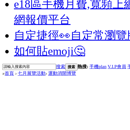
e18區手機月費,寬頻上
網報價平台
自定捷徑👀
自定常瀏覽
如何貼emoji🤔
搜索
熱搜:
手機plan
V.I.P會員
搜索
»
首頁
›
七月展覽活動
›
運動消閒博覽