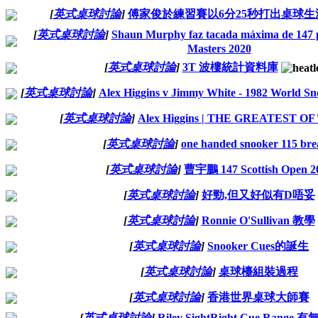
[
英式桌球討論
]
傅家俊於練習賽以6分25秒打出桌球生
[
英式桌球討論
]
Shaun Murphy faz tacada máxima de 147 
Masters 2020
[
英式桌球討論
]
3T 波樓統計資料庫
[
英式桌球討論
]
Alex Higgins v Jimmy White - 1982 World S
[
英式桌球討論
]
Alex Higgins | THE GREATEST O
[
英式桌球討論
]
one handed snooker 115 bre
[
英式桌球討論
]
曹宇鵬 147 Scottish Open 2
[
英式桌球討論
]
好勁,但又好似有D唔妥
[
英式桌球討論
]
Ronnie O'Sullivan 教學
[
英式桌球討論
]
Snooker Cues的誕生
[
英式桌球討論
]
桌球檯組裝過程
[
英式桌球討論
]
香港世界桌球大師賽
[
英式桌球討論
]
Riley SightRight Cue Range