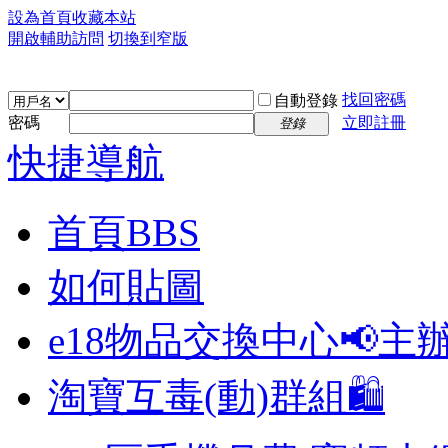
設為首頁
收藏本站
開啟輔助訪問
切換到窄版
找回密碼
自動登錄
密碼
立即註冊
登錄
快捷導航
首頁
BBS
如何貼圖
e18物品交換中心📢
主
淘寶互毒(動)群組🛍️