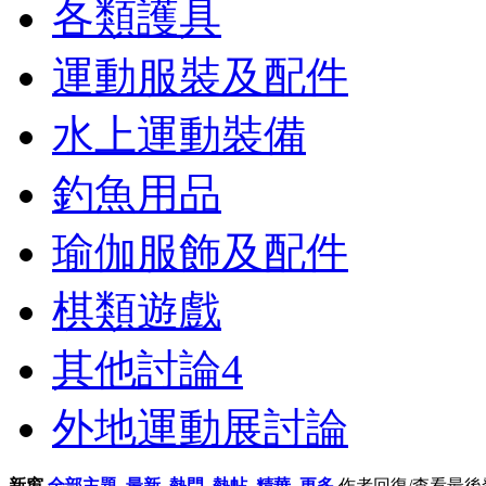
各類護具
運動服裝及配件
水上運動裝備
釣魚用品
瑜伽服飾及配件
棋類遊戲
其他討論
4
外地運動展討論
新窗
全部主題
最新
熱門
熱帖
精華
更多
作者
回復/查看
最後