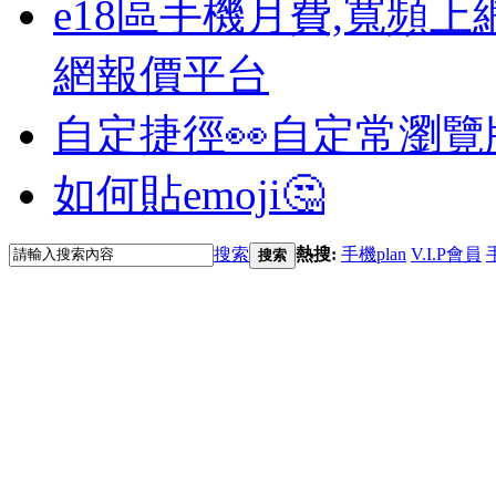
e18區手機月費,寬頻上
網報價平台
自定捷徑👀
自定常瀏覽
如何貼emoji🤔
搜索
熱搜:
手機plan
V.I.P會員
搜索