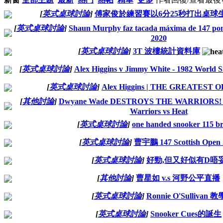
[
英式桌球討論
]
傅家俊於練習賽以6分25秒打出桌球生
[
英式桌球討論
]
Shaun Murphy faz tacada máxima de 147 po
2020
[
英式桌球討論
]
3T 波樓統計資料庫
[
英式桌球討論
]
Alex Higgins v Jimmy White - 1982 World
[
英式桌球討論
]
Alex Higgins | THE GREATEST 
[
其他討論
]
Dwyane Wade DESTROYS THE WARRIORS! E
Warriors vs Heat
[
英式桌球討論
]
one handed snooker 115 br
[
英式桌球討論
]
曹宇鵬 147 Scottish Open 
[
英式桌球討論
]
好勁,但又好似有D唔
[
其他討論
]
曹星如 v.s 河野公平直播
[
英式桌球討論
]
Ronnie O'Sullivan 教
[
英式桌球討論
]
Snooker Cues的誕生