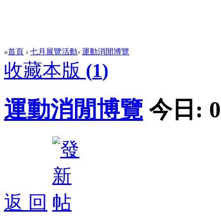
»
首頁
›
七月展覽活動
›
運動消閒博覽
收藏本版
(
1
)
運動消閒博覽
今日:
0
返 回