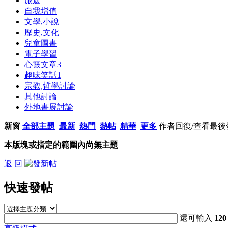
旅遊
自我增值
文學,小說
歷史,文化
兒童圖書
電子學習
心靈文章
3
趣味笑話
1
宗教,哲學討論
其他討論
外地書展討論
新窗
全部主題
最新
熱門
熱帖
精華
更多
作者
回復/查看
最後
本版塊或指定的範圍內尚無主題
返 回
快速發帖
還可輸入
120