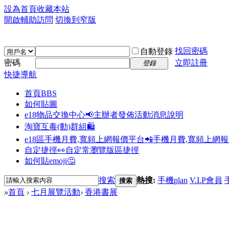
設為首頁
收藏本站
開啟輔助訪問
切換到窄版
找回密碼
自動登錄
密碼
立即註冊
登錄
快捷導航
首頁
BBS
如何貼圖
e18物品交換中心📢
主辦者發佈活動消息說明
淘寶互毒(動)群組🛍️
e18區手機月費,寬頻上網報價平台📲
手機月費,寬頻上網
自定捷徑👀
自定常瀏覽版區捷徑
如何貼emoji🤔
搜索
熱搜:
手機plan
V.I.P會員
搜索
»
首頁
›
七月展覽活動
›
香港書展