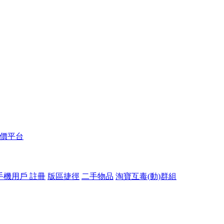
報價平台
手機用戶 註冊
版區捷徑
二手物品
淘寶互毒(動)群組