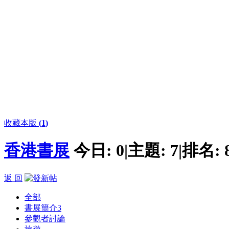
收藏本版
(
1
)
香港書展
今日:
0
|
主題:
7
|
排名:
返 回
全部
書展簡介
3
參觀者討論